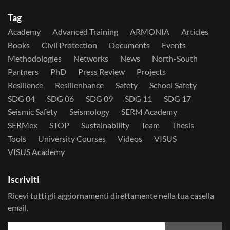
Tag
Academy
Advanced Training
ARMONIA
Articles
Books
Civil Protection
Documents
Events
Methodologies
Networks
News
North-South
Partners
PhD
Press Review
Projects
Resilience
Resilienhance
Safety
School Safety
SDG 04
SDG 06
SDG 09
SDG 11
SDG 17
Seismic Safety
Seismology
SERM Academy
SERMex
STOP
Sustainability
Team
Thesis
Tools
University Courses
Videos
VISUS
VISUS Academy
Iscriviti
Ricevi tutti gli aggiornamenti direttamente nella tua casella
email.