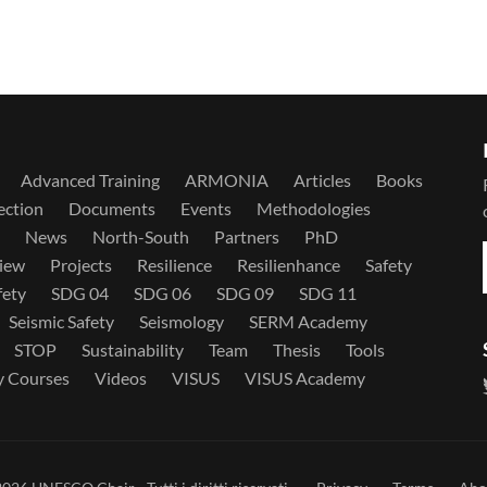
Advanced Training
ARMONIA
Articles
Books
ection
Documents
Events
Methodologies
News
North-South
Partners
PhD
iew
Projects
Resilience
Resilienhance
Safety
fety
SDG 04
SDG 06
SDG 09
SDG 11
Seismic Safety
Seismology
SERM Academy
STOP
Sustainability
Team
Thesis
Tools
y Courses
Videos
VISUS
VISUS Academy