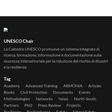
UNESCO Chair
La Cattedra UNESCO promuove un sistema integrato di
ricerca, formazione, informazione e documentazione sulla
sicurezza intersettoriale per la riduzione del rischio di disastri
e la resilienza
Tag
Academy
Advanced Training
ARMONIA
Articles
Books
Civil Protection
Documents
Events
Methodologies
Networks
News
North-South
Partners
PhD
Press Review
Projects
Resilience
Resilienhance
Safety
School Safety