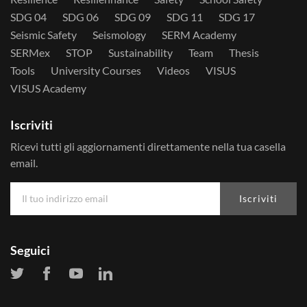
SDG 04
SDG 06
SDG 09
SDG 11
SDG 17
Seismic Safety
Seismology
SERM Academy
SERMex
STOP
Sustainability
Team
Thesis
Tools
University Courses
Videos
VISUS
VISUS Academy
Iscriviti
Ricevi tutti gli aggiornamenti direttamente nella tua casella
email.
Iscriviti
Seguici